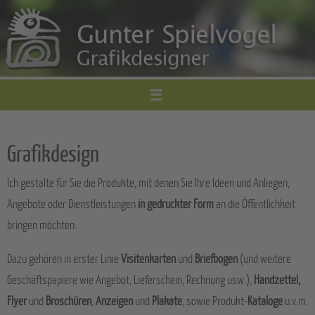
Zum
Inhalt
springen
Grafikdesign
Ich gestalte für Sie die Produkte, mit denen Sie Ihre Ideen und Anliegen,
Angebote oder Dienstleistungen
in gedruckter Form
an die Öffentlichkeit
bringen möchten.
Dazu gehören in erster Linie
Visitenkarten
und
Briefbogen
(und weitere
Geschäftspapiere wie Angebot, Lieferschein, Rechnung usw.),
Handzettel,
Flyer
und
Broschüren
,
Anzeigen
und
Plakate
, sowie Produkt-
Kataloge
u.v.m.