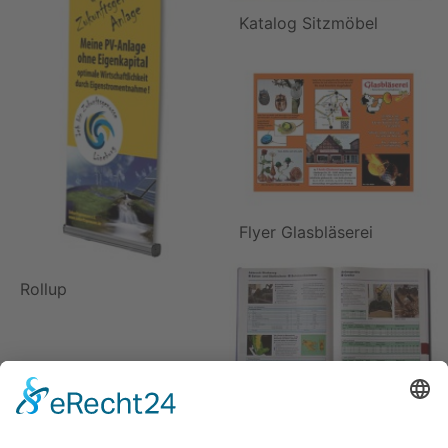
Katalog Sitzmöbel
Flyer Glasbläserei
Rollup
Katalog